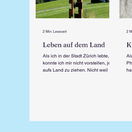
2 Min. Lesezeit
2 M
Leben auf dem Land
K
Als ich in der Stadt Zürich lebte,
Al
konnte ich mir nicht vorstellen, je
Ph
aufs Land zu ziehen. Nicht weil ich
ha
das Land nicht mochte, sondern...
sc
Arc