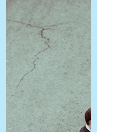
erschien bereits 1970, sie war damals
62 Jahre alt. Was mochte die brillante
Feministin über das Älterwerden
geschrieben haben? Wer Antworten
auf diese Fragen sucht, braucht beim
Lesen eine grosse Portion Geduld. De
Beauvoir holt weit aus und erklärt
zuerst detailliert, wie Alter und Biologie
zusammenhängen. Daraus wird
deutlich, dass es verschiedene Formen
des gesellschaftlic